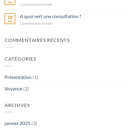
voyance
Jan
sur
Commentaires fermés
à
Qui
la
est
A quoi sert une consultation ?
fiction,
18
Nephtys
Jan
de
sur
Commentaires fermés
?
la
A
Ce
fiction
quoi
n’est
à
sert
COMMENTAIRES RÉCENTS
pas
la
une
tout
voyance
consultation
à
?
fait
CATÉGORIES
moi
Présentation
(1)
Voyance
(2)
ARCHIVES
janvier 2025
(3)