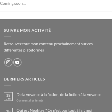
Passer
Coming soon…
au
contenu
SUIVRE MON ACTIVITÉ
Retrouvez tout mon contenu prochainement sur ces
différentes plateformes
DERNIERS ARTICLES
De la voyance à la fiction, de la fiction à la voyance
18
Jan
sur
Commentaires fermés
De
la
Qui est Nephtys ? Ce n’est pas tout à fait moi
18