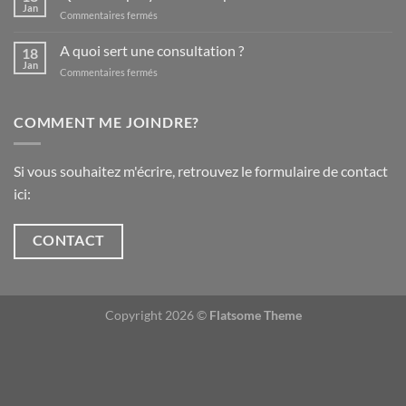
voyance
Jan
sur
Commentaires fermés
à
Qui
la
est
A quoi sert une consultation ?
fiction,
18
Nephtys
Jan
de
sur
Commentaires fermés
?
la
A
Ce
fiction
quoi
n’est
à
sert
COMMENT ME JOINDRE?
pas
la
une
tout
voyance
consultation
à
?
fait
Si vous souhaitez m'écrire, retrouvez le formulaire de contact
moi
ici:
CONTACT
Copyright 2026 ©
Flatsome Theme