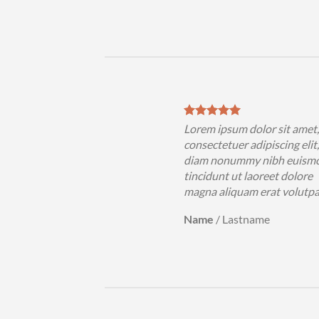
sum dolor sit amet,
Lorem ipsum dolor sit amet
uer adipiscing elit, sed
consectetuer adipiscing elit
nummy nibh euismod
diam nonummy nibh euism
 ut laoreet dolore
tincidunt ut laoreet dolore
iquam erat volutpat….
magna aliquam erat volutp
Lastname
Name
/
Lastname