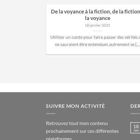
De la voyance à la fiction, de la fiction
la voyance
18 janvier 2025
Utiliser un conte pour faire passer des vérités 
ne sauraient être entendues autrement se [...
SUIVRE MON ACTIVITÉ
DER
Retrouvez tout mon contenu
18
prochainement sur ces différentes
Jan
plateformes