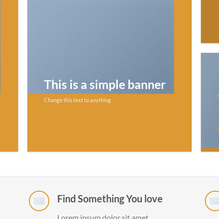
This is a simple banner
Change this text to anything
SHOP NOW
Find Something You love
Lorem ipsum dolor sit amet,