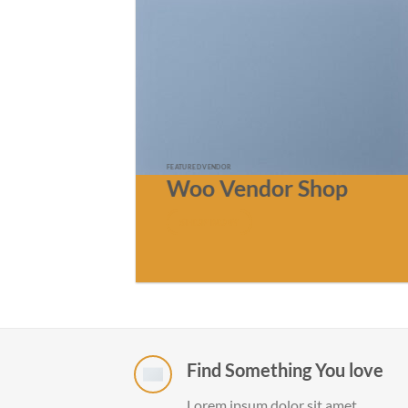
FEATURED VENDOR
Woo Vendor Shop
SHOP NOW
Find Something You love
Lorem ipsum dolor sit amet,