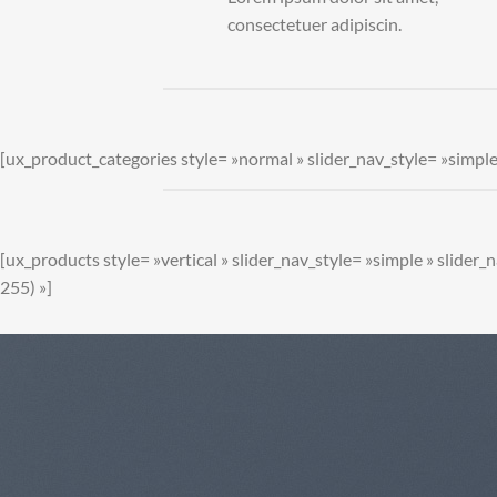
consectetuer adipiscin.
[ux_product_categories style= »normal » slider_nav_style= »simpl
[ux_products style= »vertical » slider_nav_style= »simple » slide
255) »]