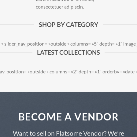
consectetuer adipiscin.
SHOP BY CATEGORY
e » slider_nav_position= »outside » columns= »5″ depth= »1″ image
LATEST COLLECTIONS
r_nav_position= »outside » columns= »2″ depth= »1″ orderby= »date 
BECOME A VENDOR
Want to sell on Flatsome Vendor? We’re