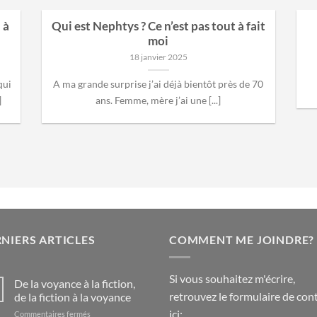
 à
Qui est Nephtys ? Ce n’est pas tout à fait
moi
18 janvier 2025
qui
A ma grande surprise j’ai déjà bientôt près de 70
]
ans. Femme, mère j’ai une [...]
NIERS ARTICLES
COMMENT ME JOINDRE?
Si vous souhaitez m'écrire,
De la voyance à la fiction,
retrouvez le formulaire de con
de la fiction à la voyance
ici:
sur
Commentaires fermés