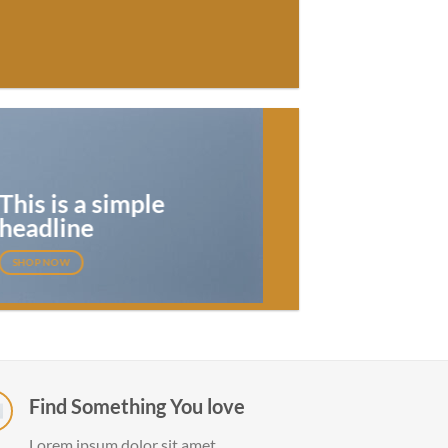
This is a simple
headline
SHOP NOW
Find Something You love
Lorem ipsum dolor sit amet,