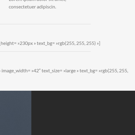
consectetuer adipiscin.
_height= »230px » text_bg= »rgb(255, 255, 255) »]
» image_width= »42″ text_size= »large » text_bg= »rgb(255, 255,