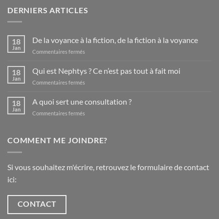
DERNIERS ARTICLES
De la voyance à la fiction, de la fiction à la voyance
18
Jan
sur
Commentaires fermés
De
la
Qui est Nephtys ? Ce n’est pas tout à fait moi
18
voyance
Jan
sur
Commentaires fermés
à
Qui
la
est
A quoi sert une consultation ?
fiction,
18
Nephtys
Jan
de
sur
Commentaires fermés
?
la
A
Ce
fiction
quoi
n’est
à
sert
COMMENT ME JOINDRE?
pas
la
une
tout
voyance
consultation
à
?
fait
Si vous souhaitez m'écrire, retrouvez le formulaire de contact
moi
ici:
CONTACT